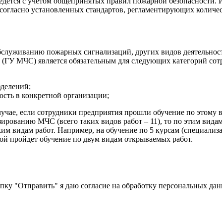
ется с учетом общепринятых правил пожарной безопасности. И
согласно установленных стандартов, регламентирующих количест
луживанию пожарных сигнализаций, других видов деятельности
а (ГУ МЧС) является обязательным для следующих категорий сот
делений;
ость в конкретной организации;
лучае, если сотрудники предприятия прошли обучение по этому в
ированию МЧС (всего таких видов работ – 11), то по этим вида
ким видам работ. Например, на обучение по 5 курсам (специализ
гой пройдет обучение по двум видам открываемых работ.
пку "Отправить" я даю согласие на обработку персональных дан
Политики обработки персональных данных