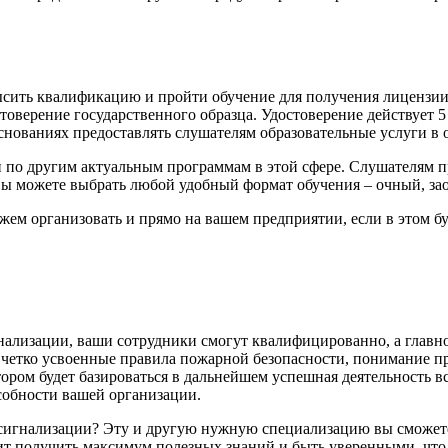
ысить квалификацию и пройти обучение для получения лицензи
оверение государственного образца. Удостоверение действует 5
снованиях предоставлять слушателям образовательные услуги в 
 по другим актуальным программам в этой сфере. Слушателям пр
. Вы можете выбрать любой удобный формат обучения – очный, з
 организовать и прямо на вашем предприятии, если в этом бу
лизации, ваши сотрудники смогут квалифицированно, а главно
 четко усвоенные правила пожарной безопасности, понимание п
отором будет базироваться в дальнейшем успешная деятельность
собности вашей организации.
сигнализации? Эту и другую нужную специализацию вы сможете
ит получить максимум полезных знаний и быть уверенными, чт