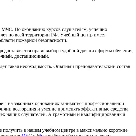
и МЧС. По окончанию курсов слушателям, успешно
 лет по всей территории РФ. Учебный центр имеет
области пожарной безопасности.
едоставляется право выбора удобной для них формы обучения,
аочный, дистанционный.
дет такая необходимость. Опытный преподавательский состав
е – на законных основаниях заниматься профессиональной
ричин возгорания и умение применять эффективные средства
 всех наших слушателей. А грамотный и квалифицированный
 получить в нашем учебном центре в максимально короткие
о
лицензия МЧС в Москве
будет обязательно получена.