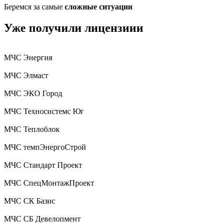
Беремся за самые
сложные ситуации
Уже получили лицензиии
МЧС Энергия
МЧС Элмаст
МЧС ЭКО Город
МЧС Техносистемс Юг
МЧС Теплоблок
МЧС темпЭнергоСтрой
МЧС Стандарт Проект
МЧС СпецМонтажПроект
МЧС СК Базис
МЧС СБ Девелопмент