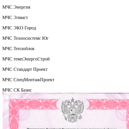
МЧС Энергия
МЧС Элмаст
МЧС ЭКО Город
МЧС Техносистемс Юг
МЧС Теплоблок
МЧС темпЭнергоСтрой
МЧС Стандарт Проект
МЧС СпецМонтажПроект
МЧС СК Базис